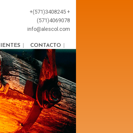
+(571)3408245 +
(571)4069078
info@alescol.com
IENTES
CONTACTO