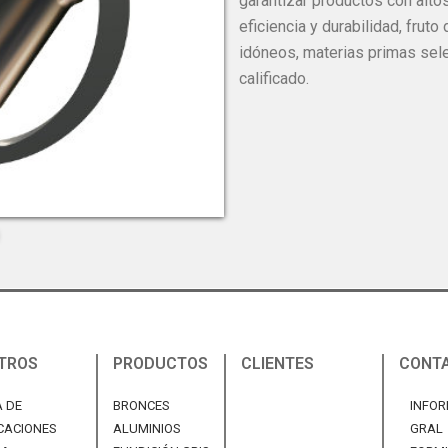
garantizar productos con alto
eficiencia y durabilidad, fruto
idóneos, materias primas sel
calificado.
TROS
PRODUCTOS
CLIENTES
CONT
 DE
BRONCES
INFO
ICACIONES
ALUMINIOS
GRAL