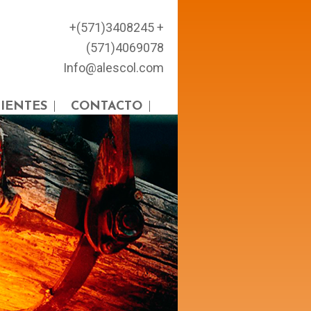
+(571)3408245 +
(571)4069078
Info@alescol.com
IENTES
CONTACTO