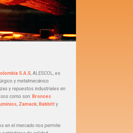
olombia S.A.S
, ALESCOL, es
úrgico y metalmecánico
ezas y repuestos industriales en
rosos como son:
Bronces
uminios
,
Zamack
,
Babbitt
y
os en el mercado nos permite