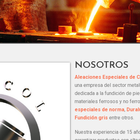
NOSOTROS
Aleaciones Especiales de C
una empresa del sector metal
dedicada a la fundición de pi
materiales ferrosos y no fer
especiales de norma
,
Dural
Fundición gris
entre otros.
Nuestra experiencia de 15 añ